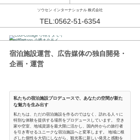
ソウセン インターナショナル 株式会社
TEL:0562-51-6354
コンテンツに移動
Cool-Cottage 小樽オタモイ
1
2
3
4
Prev
Next
クー
宿泊施設運営、広告媒体の独自開発・
企画・運営
私たちの宿泊施設プロデュースで、あなたの空間が新た
な魅力を生み出す
私たちは、ただの宿泊施設を作るのではなく、訪れる人々に
特別な体験を提供する場所をプロデュースしています。 空き
家や空室、地域資源を最大限に活かし、国内外からの旅行者
を引き寄せるユニークな宿泊施設へと変革します。 地域に根
ざした個性を大切にしながら、観光客に新しい発見と感動を