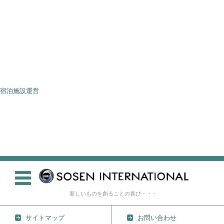
ホーム
宿泊施設プロデュース
宿泊施設運営
広告企画
観光情報サイト
会社概要
お問い合わせ
宿泊施設運営
Historic villa ”SOU”
Cool-villa Hida Resort
COOLResidence”OTARU”
CoolCottage OtaruOTAMOI
PrivateHotel”Coolinn小樽”
新しいものを創ることの喜び・・・
サイトマップ
お問い合わせ