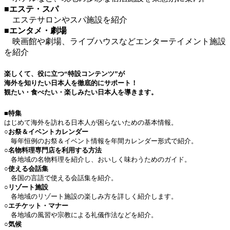
■エステ・スパ
エステサロンやスパ施設を紹介
■エンタメ・劇場
映画館や劇場、ライブハウスなどエンターテイメント施設
を紹介
楽しくて、役に立つ“特設コンテンツ”が
海外を知りたい日本人を徹底的にサポート！
観たい・食べたい・楽しみたい日本人を導きます。
■特集
はじめて海外を訪れる日本人が困らないための基本情報。
○お祭＆イベントカレンダー
毎年恒例のお祭＆イベント情報を年間カレンダー形式で紹介。
○名物料理専門店を利用する方法
各地域の名物料理を紹介し、おいしく味わうためのガイド。
○使える会話集
各国の言語で使える会話集を紹介。
○リゾート施設
各地域のリゾート施設の楽しみ方を詳しく紹介します。
○エチケット・マナー
各地域の風習や宗教による礼儀作法などを紹介。
○気候