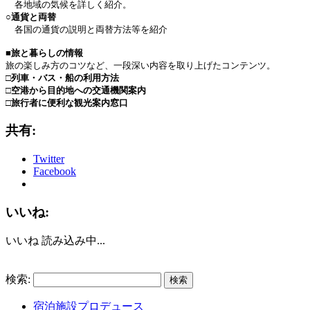
各地域の気候を詳しく紹介。
○通貨と両替
各国の通貨の説明と両替方法等を紹介
■旅と暮らしの情報
旅の楽しみ方のコツなど、一段深い内容を取り上げたコンテンツ。
□列車・バス・船の利用方法
□空港から目的地への交通機関案内
□旅行者に便利な観光案内窓口
共有:
Twitter
Facebook
いいね:
いいね
読み込み中...
検索:
宿泊施設プロデュース